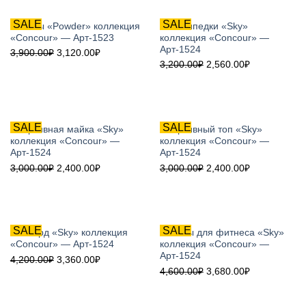
SALE
SALE
Лосины «Powder» коллекция
Велосипедки «Sky»
«Concour» — Арт-1523
коллекция «Concour» —
Арт-1524
3,900.00
₽
3,120.00
₽
3,200.00
₽
2,560.00
₽
SALE
SALE
Спортивная майка «Sky»
Спортивный топ «Sky»
коллекция «Concour» —
коллекция «Concour» —
Арт-1524
Арт-1524
3,000.00
₽
2,400.00
₽
3,000.00
₽
2,400.00
₽
SALE
SALE
Рашгард «Sky» коллекция
Лосины для фитнеса «Sky»
«Concour» — Арт-1524
коллекция «Concour» —
Арт-1524
4,200.00
₽
3,360.00
₽
4,600.00
₽
3,680.00
₽