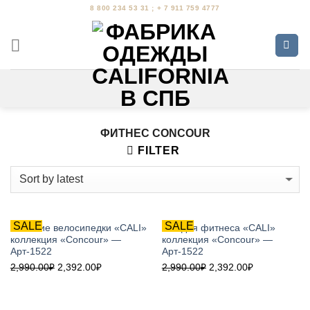
Skip
8 800 234 53 31 ; + 7 911 759 4777
to
content
ФИТНЕС CONCOUR
FILTER
SALE
SALE
Женские велосипедки «CALI»
Топ для фитнеса «CALI»
коллекция «Concour» —
коллекция «Concour» —
Арт-1522
Арт-1522
2,990.00
₽
2,392.00
₽
2,990.00
₽
2,392.00
₽