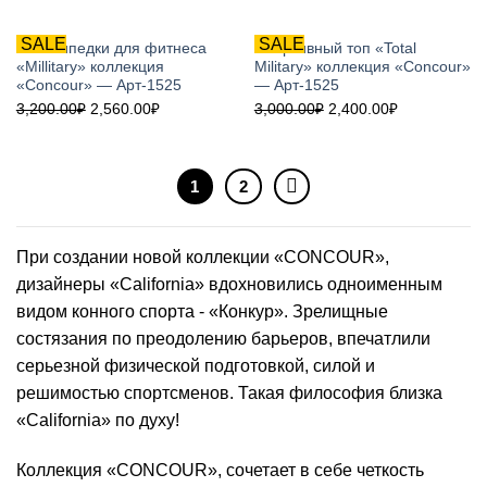
SALE
SALE
Велосипедки для фитнеса
Спортивный топ «Total
«Millitary» коллекция
Military» коллекция «Concour»
«Concour» — Арт-1525
— Арт-1525
3,200.00
₽
2,560.00
₽
3,000.00
₽
2,400.00
₽
1
2
При создании новой коллекции «CONCOUR»,
дизайнеры «California» вдохновились одноименным
видом конного спорта - «Конкур». Зрелищные
состязания по преодолению барьеров, впечатлили
серьезной физической подготовкой, силой и
решимостью спортсменов. Такая философия близка
«California» по духу!
Коллекция «CONCOUR», сочетает в себе четкость