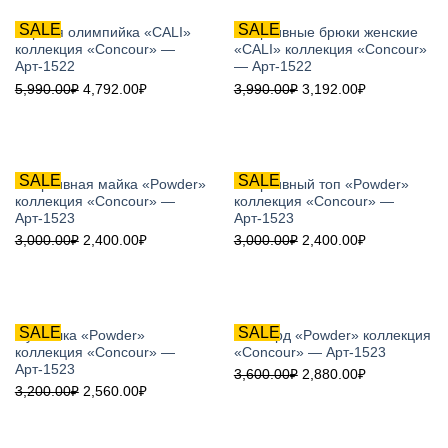
SALE
SALE
Черная олимпийка «CALI»
Спортивные брюки женские
коллекция «Concour» —
«CALI» коллекция «Concour»
Арт-1522
— Арт-1522
5,990.00
₽
4,792.00
₽
3,990.00
₽
3,192.00
₽
SALE
SALE
Спортивная майка «Powder»
Спортивный топ «Powder»
коллекция «Concour» —
коллекция «Concour» —
Арт-1523
Арт-1523
3,000.00
₽
2,400.00
₽
3,000.00
₽
2,400.00
₽
SALE
SALE
Футболка «Powder»
Рашгард «Powder» коллекция
коллекция «Concour» —
«Concour» — Арт-1523
Арт-1523
3,600.00
₽
2,880.00
₽
3,200.00
₽
2,560.00
₽