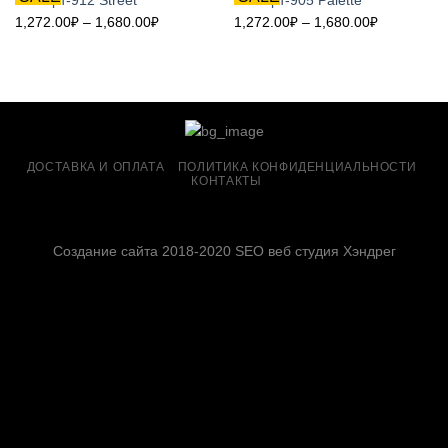
Топ Арт-912 Street
Топ Арт-905 Palette
1,272.00
₽
–
1,680.00
₽
1,272.00
₽
–
1,680.00
₽
ДОСТАВКА И ОПЛАТА
ПОЛИТИКА КОНФИДЕНЦИАЛЬНОСТИ
КОНТАКТЫ
Создание сайта 2018-2020 SEO веб студия Хэндрег