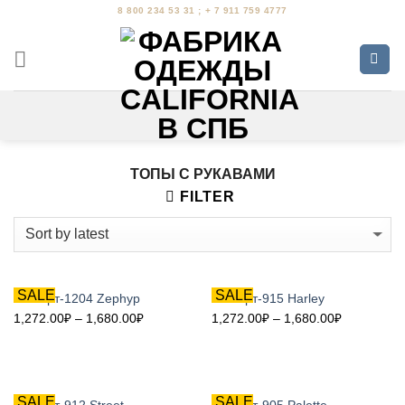
Skip
8 800 234 53 31 ; + 7 911 759 4777
to
content
ТОПЫ С РУКАВАМИ
FILTER
SALE
SALE
Топ Арт-1204 Zephyp
Топ Арт-915 Harley
1,272.00
₽
–
1,680.00
₽
1,272.00
₽
–
1,680.00
₽
SALE
SALE