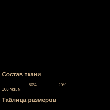
Санкт-Петербурге с 2012 года. Скажем без ложной
скромности, что мы не попадаем под категорию
спортивного масс-маркета и очень этому рады! Наши
модели нашли своих преданных поклонниц по всей
России и СНГ! Бренд «California» – это:
авторский дизайн и оригинальные принты,
подчеркивающие индивидуальность;
легкие, прочные спортивные материалы, которые
не нуждаются в особом уходе и долго сохраняют
внешний вид;
только сертифицированные ткани из Италии и
Кореи;
эластичные плоские швы (анг. «flatstich») —
эстетичные и неощутимые на теле!
Состав ткани
Ткань:
состав
80%
полиэстер,
20%
эластан, плотность
180 г/кв. м
Таблица размеров