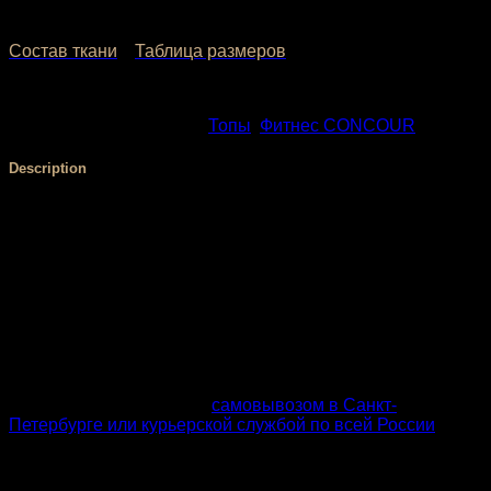
3,000.00
₽
2,400.00
₽
Состав ткани
Таблица размеров
SKU:
1524-2
Categories:
Топы
,
Фитнес CONCOUR
Description
Топ создан для интенсивных тренировок в зале, танцев,
фитнеса, пилатеса и пробежек. Удобный топ «Sky» из
эластичного черного мерила, приятен к телу и не требует
особого ухода. Эластичная спортивная сетка помогает
терморегуляции. Модель обеспечивает оптимальную
поддержку груди и подчеркивает достоинства фигуры.
Контрастный кант из бифлекса и широкая резинка
дополняют женственный спортивный образ. Голубые
линии на черном фоне будто отображают импульсы тела!
Купить топ «Sky» можно
самовывозом в Санкт-
Петербурге или курьерской службой по всей России
.
Одежда для фитнеса, танцев и активного образа жизни
от «California» создается на собственном производстве в