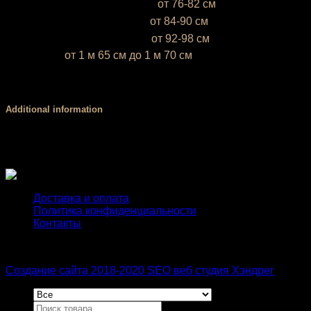
XS (38-40)
— объём груди —
от 76-82 см
S (42-44)
— объём груди —
от 84-90 см
М (46-48)
— объём груди —
от 92-98 см
* Ростовка
от 1 м 65 см до 1 м 70 см
Если ваш рост ниже 1 м 65 см или выше 1 м 70 см,
напишите это, пожалуйста, в комментарии к заказу
Additional information
Размер
XS, S, М
Доставка и оплата
Политика конфиденциальности
Контакты
Создание сайта 2018-2020 SEO веб студия Хэндрег