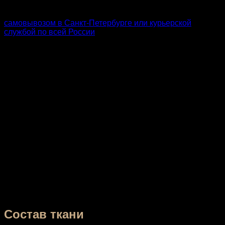
Купить спортивный топ «Total Military» можно
самовывозом в Санкт-Петербурге или курьерской
службой по всей России
.
Одежда для фитнеса, танцев и активного образа жизни
от «California» создается на собственном производстве в
Санкт-Петербурге с 2012 года. Скажем без ложной
скромности, что мы не попадаем под категорию
спортивного масс-маркета и очень этому рады! Наши
модели нашли своих преданных поклонниц по всей
России и СНГ! Бренд «California» – это:
авторский дизайн и оригинальные принты,
подчеркивающие индивидуальность;
легкие, прочные спортивные материалы, которые
не нуждаются в особом уходе и долго сохраняют
внешний вид;
только сертифицированные ткани из Италии и
Кореи;
эластичные плоские швы (анг. «flatstich») —
эстетичные и неощутимые на теле!
Состав ткани