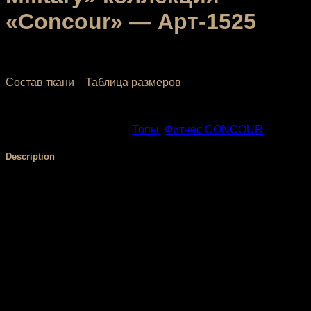
«Concour» — Арт-1525
3,000.00
₽
2,400.00
₽
Состав ткани
Таблица размеров
SKU:
1525-3
Categories:
Топы
,
Фитнес CONCOUR
Description
Топ создан для интенсивных тренировок в зале, танцев,
фитнеса, пилатеса и пробежек.
Удобный серый топ в расцветке «милитари» из
эластичного мерила, приятен к телу и не требует особого
ухода. Модель обеспечивает оптимальную поддержку
груди и подчеркивает достоинства фигуры. Овальная
черная вставка на спине позволит сочетать топ с
базовыми моделями леггинсов, шорт и спортивных
штанов. Занимайтесь спортом с удовольствием и
преодолевайте барьеры с новой коллекцией «Concour»!