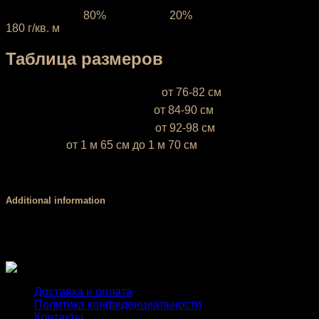
Ткань:
состав
80%
полиэстер,
20%
эластан, плотность
180 г/кв. м
Таблица размеров
XS (38-40)
— объём груди —
от 76-82 см
S (42-44)
— объём груди —
от 84-90 см
М (46-48)
— объём груди —
от 92-98 см
* Ростовка
от 1 м 65 см до 1 м 70 см
Если ваш рост ниже 1 м 65 см или выше 1 м 70 см,
напишите это, пожалуйста, в комментарии к заказу
Additional information
Размер
XS, S, М
Доставка и оплата
Политика конфиденциальности
Контакты