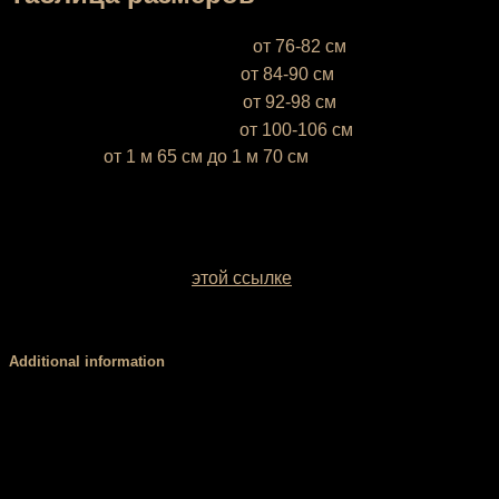
XS (38-40)
— объём груди —
от 76-82 см
S (42-44)
— объём груди —
от 84-90 см
М (46-48)
— объём груди —
от 92-98 см
L (50-52)
— объём груди —
от 100-106 см
* Ростовка
от 1 м 65 см до 1 м 70 см
Если ваш рост ниже 1 м 65 см или выше 1 м 70 см,
напишите это, пожалуйста, в комментарии к заказу
У вас есть возможность выбрать цвет базовой ткани.
Образцы заводских однотонных межсезонных тканей
можно посмотреть по
этой ссылке
. Если вы сомневаетесь
с выбором цвета, обратитесь за консультацией к нашему
менеджеру.
Additional information
Размер
XS, S, М, L
Капюшон
есть, нет