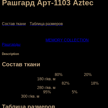
Рашгард Арт-1103 Aztec
2,000.00
₽
–
2,480.00
₽
Состав ткани
Таблица размеров
SKU:
1103-2
Categories:
МЕMORY COLLECTION
,
Рашгарды
Description
Состав ткани
Ткань межсезонная:
состав
80%
полиэстер,
20%
эластан, плотность
180 г/кв. м
Ткань компрессионная:
состав
82%
полиэстер,
18%
эластан, плотность
280 г/кв. м
Ткань зимняя:
состав
95%
полиэфир,
5%
эластан,
плотность
300 г/кв. м
Таблица размеров