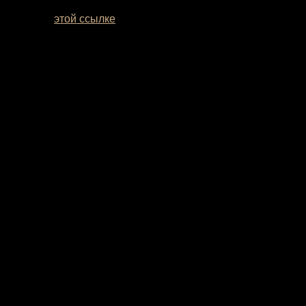
мотреть по
этой ссылке
. Если вы сомневаетесь с выбором
рая данную модель Вы будете уверены, что Ваши ягодицы