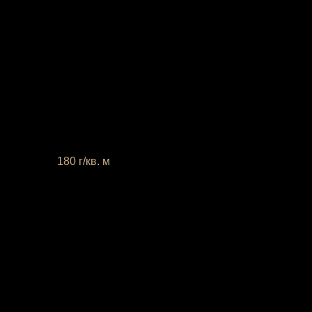
 плотность
180 г/кв. м
те это, пожалуйста, в комментарии к заказу