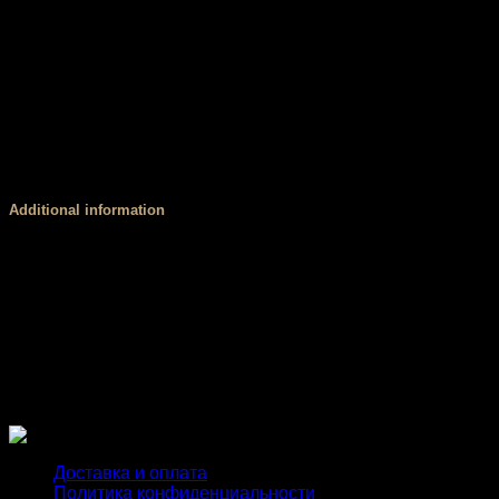
У вас есть возможность выбрать цвет базовой ткани. Об
цвета, обратитесь за консультацией к нашему менеджеру.
Корсетный пояс
В основе пояса стоит резинка — мягкая, износостойкая, вы
При активных тренировках важна посадка! Ничего не дол
на месте, а талия под контролем!
Additional information
Размер
XS, S, М, L
Пояс
Стандартный (3 см), V-пояс (4 см), Высокий, мяг
PUSH UP
есть, нет
Доставка и оплата
Политика конфиденциальности