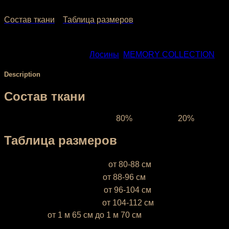
2,160.00
₽
–
3,040.00
₽
Состав ткани
Таблица размеров
SKU:
1104
Categories:
Лосины
,
МЕMORY COLLECTION
Description
Состав ткани
Ткань межсезонная:
состав
80%
полиэстер,
20%
эластан,
Таблица размеров
XS (38-40)
— объём бёдер
от 80-88 см
S (42-44)
— объём бёдер
от 88-96 см
М (46-48)
— объём бёдер
от 96-104 см
L (50-52)
— объём бёдер
от 104-112 см
* Ростовка
от 1 м 65 см до 1 м 70 см
Если ваш рост ниже 1 м 65 см или выше 1 м 70 см, напиши