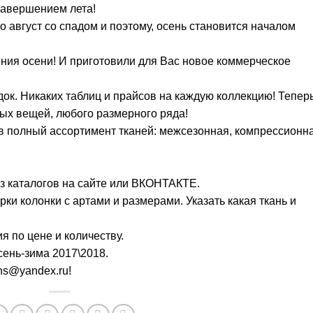
завершением лета!
о август со спадом и поэтому, осень становится началом
ния осени! И приготовили для Вас новое коммерческое
ок. Никаких таблиц и прайсов на каждую коллекцию! Тепер
бых вещей, любого размерного ряда!
ов полный ассортимент тканей: межсезонная, компрессионна
з каталогов на сайте или ВКОНТАКТЕ.
рки колонки с артами и размерами. Указать какая ткань и
я по цене и количеству.
сень-зима 2017\2018.
ns@yandex.ru!