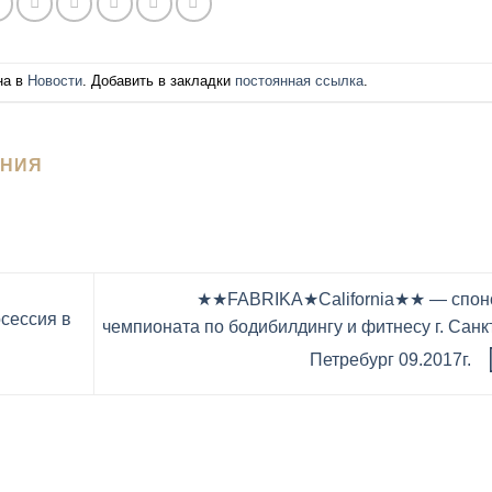
на в
Новости
. Добавить в закладки
постоянная ссылка
.
РНИЯ
★★FABRIKA★California★★ — спон
сессия в
чемпионата по бодибилдингу и фитнесу г. Санк
Петребург 09.2017г.