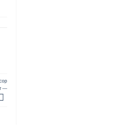
сор
т —