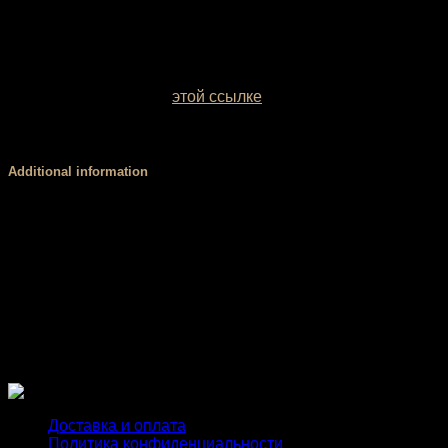
Если ваш рост ниже 1 м 65 см или выше 1 м 70 см,
напишите это, пожалуйста, в комментарии к заказу
У вас есть возможность выбрать цвет базовой ткани.
Образцы заводских однотонных межсезонных тканей
можно посмотреть по
этой ссылке
. Если вы сомневаетесь
с выбором цвета, обратитесь за консультацией к нашему
менеджеру.
Additional information
Размер
XS, S, М, L
Вид
Трусы, Шорты
Стандартный (3 см), V-пояс (4 см), Высокий,
Пояс
мягкий (8 см), Высокий, корсетный (8 см)
Доставка и оплата
Политика конфиденциальности