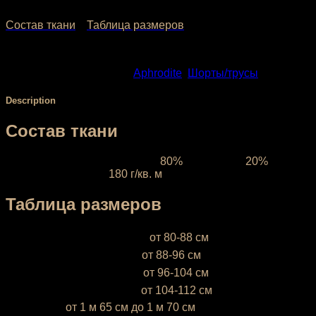
1,272.00
₽
–
1,592.00
₽
Состав ткани
Таблица размеров
SKU:
1544-2
Categories:
Aphrodite
,
Шорты/трусы
Description
Состав ткани
Ткань межсезонная:
состав
80%
полиэстер,
20%
эластан, плотность
180 г/кв. м
Таблица размеров
XS (38-40)
— объём бёдер
от 80-88 см
S (42-44)
— объём бёдер
от 88-96 см
М (46-48)
— объём бёдер
от 96-104 см
L (50-52)
— объём бёдер
от 104-112 см
* Ростовка
от 1 м 65 см до 1 м 70 см