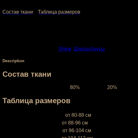
1,790.00
₽
1,432.00
₽
Состав ткани
Таблица размеров
На фото топ стандарт, трусики с поясом 6 см.
SKU:
1536-2
Categories:
Shine
,
Шорты/трусы
Description
Состав ткани
Ткань межсезонная:
состав
80%
полиэстер,
20%
эластан,
Таблица размеров
XS (38-40)
— объём бёдер
от 80-88 см
S (42-44)
— объём бёдер
от 88-96 см
М (46-48)
— объём бёдер
от 96-104 см