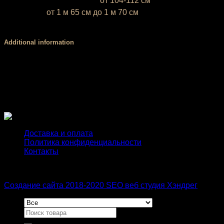
L (50-52)
— объём бёдер
от 104-112 см
* Ростовка
от 1 м 65 см до 1 м 70 см
Если ваш рост ниже 1 м 65 см или выше 1 м 70 см, напиши
Additional information
Размер
XS, S, М, L
Вид
Трусы, Шорты
Доставка и оплата
Политика конфиденциальности
Контакты
Создание сайта 2018-2020 SEO веб студия Хэндрег