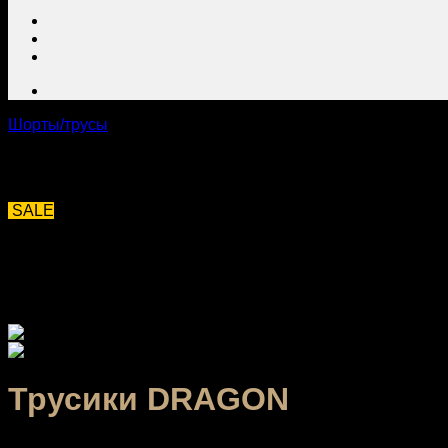
Шорты/трусы
SALE
Трусики DRAGON