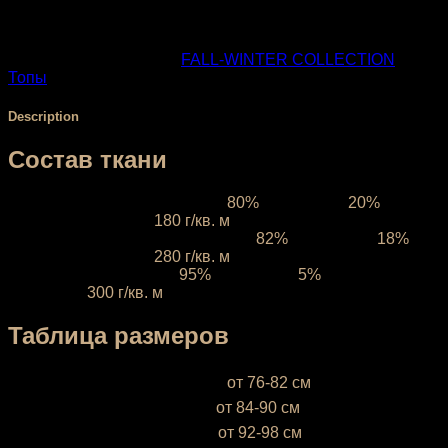
SKU:
216-1
Categories:
FALL-WINTER COLLECTION
,
Топы
Description
Состав ткани
Ткань межсезонная:
состав
80%
полиэстер,
20%
эластан, плотность
180 г/кв. м
Ткань компрессионная:
состав
82%
полиэстер,
18%
эластан, плотность
280 г/кв. м
Ткань зимняя:
состав
95%
полиэфир,
5%
эластан,
плотность
300 г/кв. м
Таблица размеров
XS (38-40)
— объём груди —
от 76-82 см
S (42-44)
— объём груди —
от 84-90 см
М (46-48)
— объём груди —
от 92-98 см