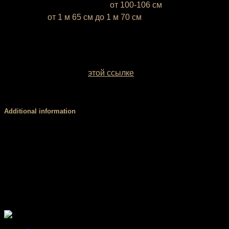
L (50-52)
— объём груди —
от 100-106 см
* Ростовка
от 1 м 65 см до 1 м 70 см
Если ваш рост ниже 1 м 65 см или выше 1 м 70 см,
напишите это, пожалуйста, в комментарии к заказу
У вас есть возможность выбрать цвет базовой ткани.
Образцы заводских однотонных межсезонных тканей
можно посмотреть по
этой ссылке
. Если вы сомневаетесь
с выбором цвета, обратитесь за консультацией к нашему
менеджеру.
Additional information
Размер
XS, S, М, L
Форма верха
борцовка, лямки, стандарт
Чашки PUSH UP
есть, нет