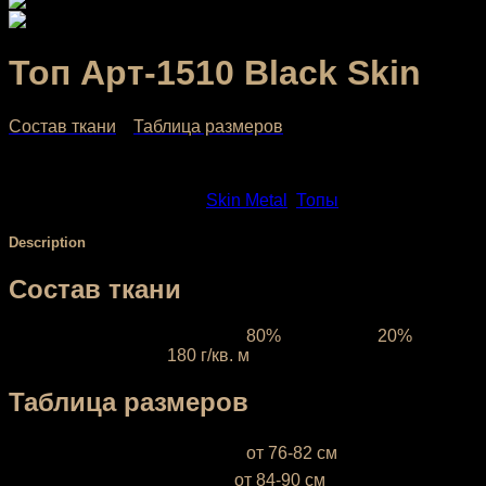
Топ Арт-1510 Black Skin
Состав ткани
Таблица размеров
SKU:
1510-2
Categories:
Skin Metal
,
Топы
Description
Состав ткани
Ткань межсезонная:
состав
80%
полиэстер,
20%
эластан, плотность
180 г/кв. м
Таблица размеров
XS (38-40)
— объём груди —
от 76-82 см
S (42-44)
— объём груди —
от 84-90 см