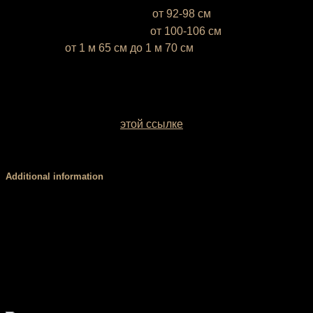
М (46-48)
— объём груди —
от 92-98 см
L (50-52)
— объём груди —
от 100-106 см
* Ростовка
от 1 м 65 см до 1 м 70 см
Если ваш рост ниже 1 м 65 см или выше 1 м 70 см,
напишите это, пожалуйста, в комментарии к заказу
У вас есть возможность выбрать цвет базовой ткани.
Образцы заводских однотонных межсезонных тканей
можно посмотреть по
этой ссылке
. Если вы сомневаетесь
с выбором цвета, обратитесь за консультацией к нашему
менеджеру.
Additional information
Размер
XS, S, М, L
Форма верха
борцовка, лямки, стандарт
Чашки PUSH UP
есть, нет