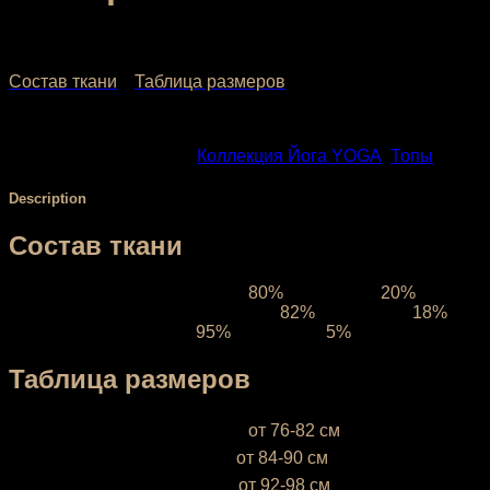
1,432.00
₽
–
1,680.00
₽
Состав ткани
Таблица размеров
SKU:
114-1
Categories:
Коллекция Йога YOGA
,
Топы
Description
Состав ткани
Ткань межсезонная:
состав
80%
полиэстер,
20%
эластан,
Ткань компрессионная:
состав
82%
полиэстер,
18%
элас
Ткань зимняя:
состав
95%
полиэфир,
5%
эластан, плотно
Таблица размеров
XS (38-40)
— объём груди —
от 76-82 см
S (42-44)
— объём груди —
от 84-90 см
М (46-48)
— объём груди —
от 92-98 см