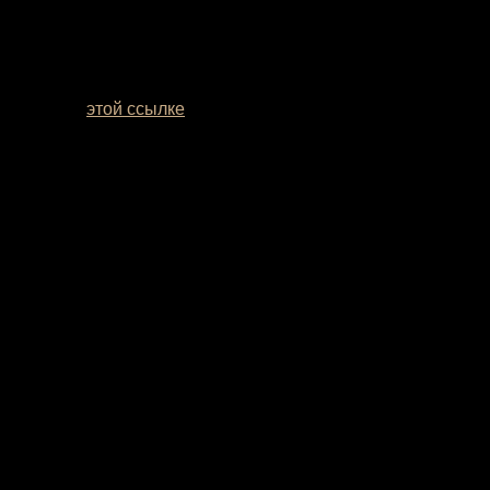
мотреть по
этой ссылке
. Если вы сомневаетесь с выбором