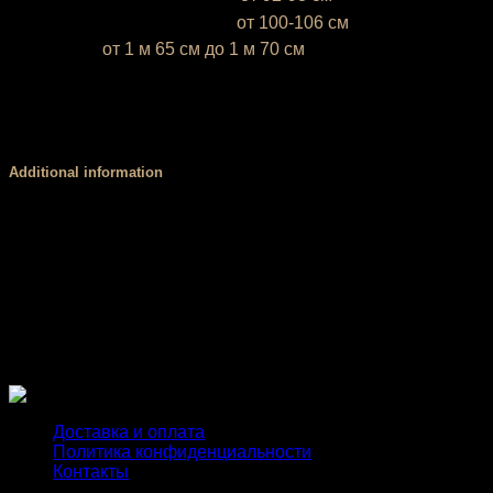
L (50-52)
— объём груди —
от 100-106 см
* Ростовка
от 1 м 65 см до 1 м 70 см
Если ваш рост ниже 1 м 65 см или выше 1 м 70 см, напиши
У вас есть возможность выбрать цвет базовой ткани. Об
цвета, обратитесь за консультацией к нашему менеджеру.
Additional information
Размер
XS, S, М, L
Форма верха
борцовка, лямки, стандарт
Чашки PUSH UP
есть, нет
Доставка и оплата
Политика конфиденциальности
Контакты