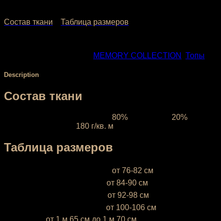
1,432.00
₽
–
1,680.00
₽
Состав ткани
Таблица размеров
SKU:
1109-1
Categories:
МЕMORY COLLECTION
,
Топы
Description
Состав ткани
Ткань межсезонная:
состав
80%
полиэстер,
20%
эластан, плотность
180 г/кв. м
Таблица размеров
XS (38-40)
— объём груди —
от 76-82 см
S (42-44)
— объём груди —
от 84-90 см
М (46-48)
— объём груди —
от 92-98 см
L (50-52)
— объём груди —
от 100-106 см
* Ростовка
от 1 м 65 см до 1 м 70 см