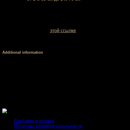
Если ваш рост ниже 1 м 65 см или выше 1 м 70 см,
напишите это, пожалуйста, в комментарии к заказу
У вас есть возможность выбрать цвет базовой ткани.
Образцы заводских однотонных межсезонных тканей
можно посмотреть по
этой ссылке
. Если вы сомневаетесь
с выбором цвета, обратитесь за консультацией к нашему
менеджеру.
Additional information
Размер
XS, S, М, L
Форма верха
борцовка, лямки, стандарт
Чашки PUSH UP
есть, нет
Доставка и оплата
Политика конфиденциальности