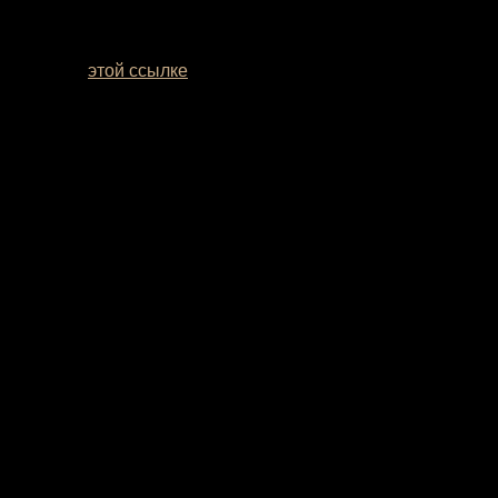
мотреть по
этой ссылке
. Если вы сомневаетесь с выбором