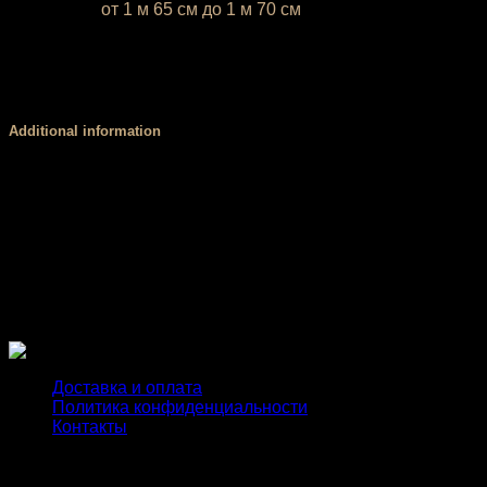
* Ростовка
от 1 м 65 см до 1 м 70 см
Если ваш рост ниже 1 м 65 см или выше 1 м 70 см, напиши
У вас есть возможность выбрать цвет базовой ткани. Об
цвета, обратитесь за консультацией к нашему менеджеру.
Additional information
Размер
XS, S, М, L
Форма верха
борцовка, лямки, стандарт
Чашки PUSH UP
есть, нет
Доставка и оплата
Политика конфиденциальности
Контакты