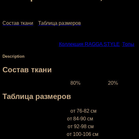
1,432.00
₽
–
1,680.00
₽
Состав ткани
Таблица размеров
SKU:
1012-1
Categories:
Коллекция RAGGA STYLE
,
Топы
Description
Состав ткани
Ткань межсезонная:
состав
80%
полиэстер,
20%
эластан,
Таблица размеров
XS (38-40)
— объём груди —
от 76-82 см
S (42-44)
— объём груди —
от 84-90 см
М (46-48)
— объём груди —
от 92-98 см
L (50-52)
— объём груди —
от 100-106 см