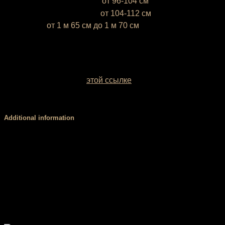
М (46-48)
— объём бёдер
от 96-104 см
L (50-52)
— объём бёдер
от 104-112 см
* Ростовка
от 1 м 65 см до 1 м 70 см
Если ваш рост ниже 1 м 65 см или выше 1 м 70 см,
напишите это, пожалуйста, в комментарии к заказу
У вас есть возможность выбрать цвет базовой ткани.
Образцы заводских однотонных межсезонных тканей
можно посмотреть по
этой ссылке
. Если вы сомневаетесь
с выбором цвета, обратитесь за консультацией к нашему
менеджеру.
Additional information
Размер
XS, S, М, L
Вид
Трусы, Шорты
Стандартный (3 см), V-пояс (4 см), Высокий,
Пояс
мягкий (8 см), Высокий, корсетный (8 см)