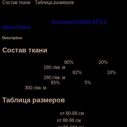
Состав ткани
Таблица размеров
SKU:
300-2
Categories:
Коллекция RAGGA STYLE
,
Шорты/трусы
Description
Состав ткани
Ткань межсезонная:
состав
80%
полиэстер,
20%
эластан, плотность
180 г/кв. м
Ткань компрессионная:
состав
82%
полиэстер,
18%
эластан, плотность
280 г/кв. м
Ткань зимняя:
состав
95%
полиэфир,
5%
эластан,
плотность
300 г/кв. м
Таблица размеров
XS (38-40)
— объём бёдер
от 80-88 см
S (42-44)
— объём бёдер
от 88-96 см