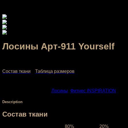
Лосины Арт-911 Yourself
2,160.00
₽
–
3,040.00
₽
Состав ткани
Таблица размеров
SKU:
911-2
Categories:
Лосины
,
Фитнес INSPIRATION
Description
Состав ткани
Ткань межсезонная:
состав
80%
полиэстер,
20%
эластан,