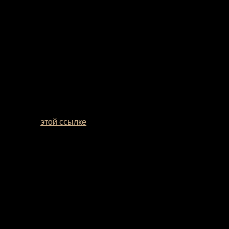
мотреть по
этой ссылке
. Если вы сомневаетесь с выбором