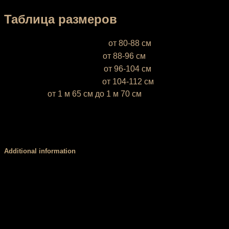
Таблица размеров
XS (38-40)
— объём бёдер
от 80-88 см
S (42-44)
— объём бёдер
от 88-96 см
М (46-48)
— объём бёдер
от 96-104 см
L (50-52)
— объём бёдер
от 104-112 см
* Ростовка
от 1 м 65 см до 1 м 70 см
Если ваш рост ниже 1 м 65 см или выше 1 м 70 см, напиши
У вас есть возможность выбрать цвет базовой ткани. Об
цвета, обратитесь за консультацией к нашему менеджеру.
Additional information
Размер
XS, S, М, L
Пояс
Стандартный (3 см), V-пояс (4 см), Высокий, мяг