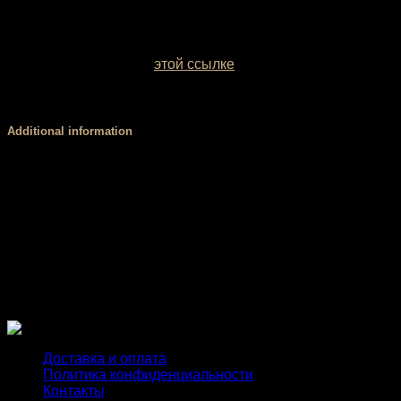
У вас есть возможность выбрать цвет базовой ткани.
Образцы заводских однотонных межсезонных тканей
можно посмотреть по
этой ссылке
. Если вы сомневаетесь
с выбором цвета, обратитесь за консультацией к нашему
менеджеру.
Additional information
Размер
XS, S, М, L
Стандартный (3 см), V-пояс (4 см), Высокий,
Пояс
мягкий (8 см), Высокий, корсетный (8 см)
PUSH
есть, нет
UP
Доставка и оплата
Политика конфиденциальности
Контакты