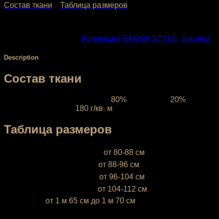
Состав ткани
Таблица размеров
SKU:
302
Categories:
Коллекция RAGGA STYLE
,
Лосины
Description
Состав ткани
Ткань межсезонная:
состав
80%
полиэстер,
20%
эластан, плотность
180 г/кв. м
Таблица размеров
XS (38-40)
— объём бёдер
от 80-88 см
S (42-44)
— объём бёдер
от 88-96 см
М (46-48)
— объём бёдер
от 96-104 см
L (50-52)
— объём бёдер
от 104-112 см
* Ростовка
от 1 м 65 см до 1 м 70 см
Если ваш рост ниже 1 м 65 см или выше 1 м 70 см,
напишите это, пожалуйста, в комментарии к заказу