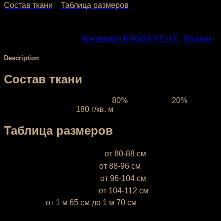
Состав ткани
Таблица размеров
SKU:
300
Categories:
Коллекция RAGGA STYLE
,
Лосины
Description
Состав ткани
Ткань межсезонная:
состав
80%
полиэстер,
20%
эластан, плотность
180 г/кв. м
Таблица размеров
XS (38-40)
— объём бёдер
от 80-88 см
S (42-44)
— объём бёдер
от 88-96 см
М (46-48)
— объём бёдер
от 96-104 см
L (50-52)
— объём бёдер
от 104-112 см
* Ростовка
от 1 м 65 см до 1 м 70 см
Если ваш рост ниже 1 м 65 см или выше 1 м 70 см,
напишите это, пожалуйста, в комментарии к заказу