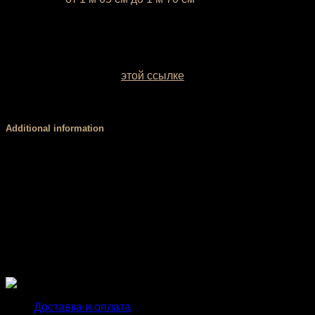
Если ваш рост ниже 1 м 65 см или выше 1 м 70 см,
напишите это, пожалуйста, в комментарии к заказу
У вас есть возможность выбрать цвет базовой ткани.
Образцы заводских однотонных межсезонных тканей
можно посмотреть по
этой ссылке
. Если вы сомневаетесь
с выбором цвета, обратитесь за консультацией к нашему
менеджеру.
Additional information
Размер
XS, S, М, L
Стандартный (3 см), V-пояс (4 см), Высокий,
Пояс
мягкий (8 см), Высокий, корсетный (8 см)
PUSH
есть, нет
UP
Доставка и оплата