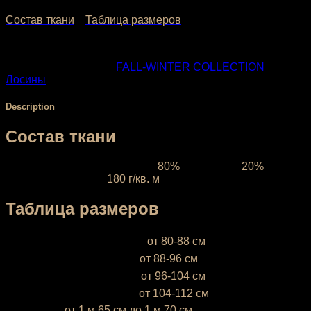
Состав ткани
Таблица размеров
SKU:
200
Categories:
FALL-WINTER COLLECTION
,
Лосины
Description
Состав ткани
Ткань межсезонная:
состав
80%
полиэстер,
20%
эластан, плотность
180 г/кв. м
Таблица размеров
XS (38-40)
— объём бёдер
от 80-88 см
S (42-44)
— объём бёдер
от 88-96 см
М (46-48)
— объём бёдер
от 96-104 см
L (50-52)
— объём бёдер
от 104-112 см
* Ростовка
от 1 м 65 см до 1 м 70 см