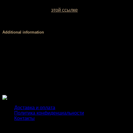
Образцы заводских однотонных межсезонных тканей
можно посмотреть по
этой ссылке
. Если вы сомневаетесь
с выбором цвета, обратитесь за консультацией к нашему
менеджеру.
Additional information
Размер
XS, S, М, L
Стандартный (3 см), V-пояс (4 см), Высокий,
Пояс
мягкий (8 см), Высокий, корсетный (8 см)
PUSH
есть, нет
UP
Доставка и оплата
Политика конфиденциальности
Контакты