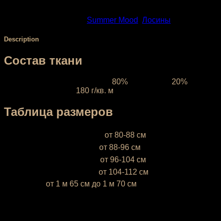
SKU:
1200
Categories:
Summer Mood
,
Лосины
Description
Состав ткани
Ткань межсезонная:
состав
80%
полиэстер,
20%
эластан, плотность
180 г/кв. м
Таблица размеров
XS (38-40)
— объём бёдер
от 80-88 см
S (42-44)
— объём бёдер
от 88-96 см
М (46-48)
— объём бёдер
от 96-104 см
L (50-52)
— объём бёдер
от 104-112 см
* Ростовка
от 1 м 65 см до 1 м 70 см
Если ваш рост ниже 1 м 65 см или выше 1 м 70 см,
напишите это, пожалуйста, в комментарии к заказу
У вас есть возможность выбрать цвет базовой ткани.