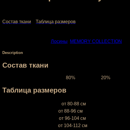
2,160.00
₽
–
3,040.00
₽
Состав ткани
Таблица размеров
SKU:
1102
Categories:
Лосины
,
МЕMORY COLLECTION
Description
Состав ткани
Ткань межсезонная:
состав
80%
полиэстер,
20%
эластан,
Таблица размеров
XS (38-40)
— объём бёдер
от 80-88 см
S (42-44)
— объём бёдер
от 88-96 см
М (46-48)
— объём бёдер
от 96-104 см
L (50-52)
— объём бёдер
от 104-112 см