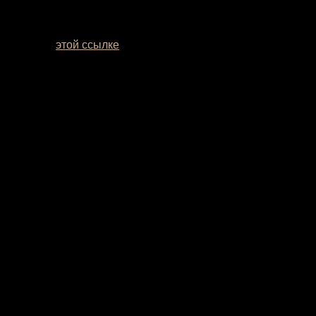
мотреть по
этой ссылке
. Если вы сомневаетесь с выбором
рая данную модель Вы будете уверены, что Ваши ягодицы