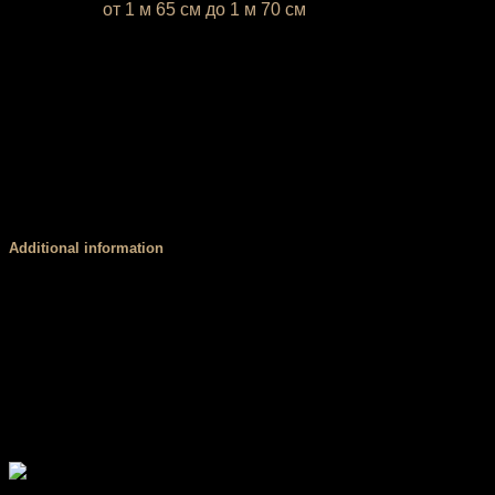
* Ростовка
от 1 м 65 см до 1 м 70 см
Если ваш рост ниже 1 м 65 см или выше 1 м 70 см, напиши
У вас есть возможность выбрать цвет базовой ткани. Об
цвета, обратитесь за консультацией к нашему менеджеру.
Корсетный пояс
В основе пояса стоит резинка — мягкая, износостойкая, вы
При активных тренировках важна посадка! Ничего не дол
на месте, а талия под контролем!
Additional information
Размер
XS, S, М, L
Пояс
Стандартный (3 см), V-пояс (4 см), Высокий, мяг
PUSH UP
есть, нет