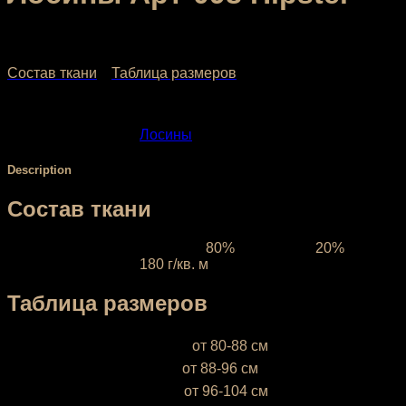
2,160.00
₽
–
3,040.00
₽
Состав ткани
Таблица размеров
SKU:
098
Category:
Лосины
Description
Состав ткани
Ткань межсезонная:
состав
80%
полиэстер,
20%
эластан, плотность
180 г/кв. м
Таблица размеров
XS (38-40)
— объём бёдер
от 80-88 см
S (42-44)
— объём бёдер
от 88-96 см
М (46-48)
— объём бёдер
от 96-104 см