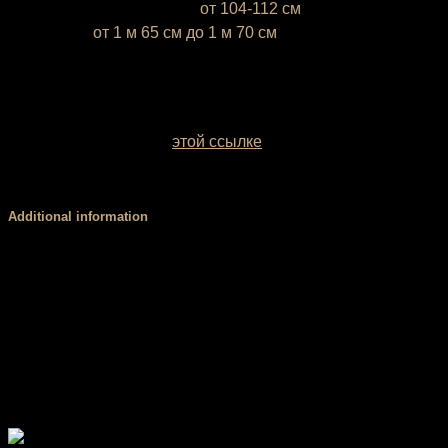
L (50-52)
— объём бёдер
от 104-112 см
* Ростовка
от 1 м 65 см до 1 м 70 см
Если ваш рост ниже 1 м 65 см или выше 1 м 70 см,
напишите это, пожалуйста, в комментарии к заказу
У вас есть возможность выбрать цвет базовой ткани.
Образцы заводских однотонных межсезонных тканей
можно посмотреть по
этой ссылке
. Если вы сомневаетесь
с выбором цвета, обратитесь за консультацией к нашему
менеджеру.
Additional information
Размер
XS, S, М, L
Стандартный (3 см), V-пояс (4 см), Высокий,
Пояс
мягкий (8 см), Высокий, корсетный (8 см)
PUSH
есть, нет
UP