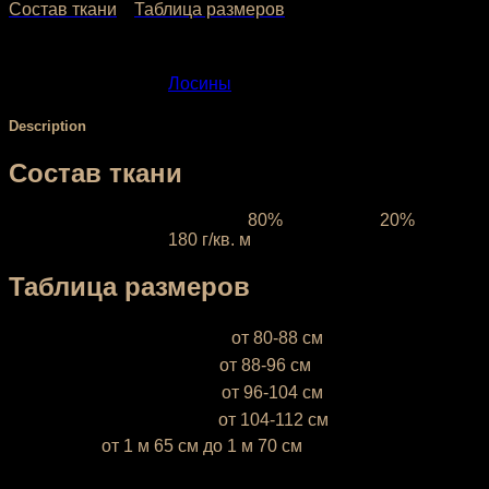
Состав ткани
Таблица размеров
SKU:
095
Category:
Лосины
Description
Состав ткани
Ткань межсезонная:
состав
80%
полиэстер,
20%
эластан, плотность
180 г/кв. м
Таблица размеров
XS (38-40)
— объём бёдер
от 80-88 см
S (42-44)
— объём бёдер
от 88-96 см
М (46-48)
— объём бёдер
от 96-104 см
L (50-52)
— объём бёдер
от 104-112 см
* Ростовка
от 1 м 65 см до 1 м 70 см
Если ваш рост ниже 1 м 65 см или выше 1 м 70 см,
напишите это, пожалуйста, в комментарии к заказу