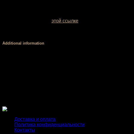
У вас есть возможность выбрать цвет базовой ткани.
Образцы заводских однотонных межсезонных тканей
можно посмотреть по
этой ссылке
. Если вы сомневаетесь
с выбором цвета, обратитесь за консультацией к нашему
менеджеру.
Additional information
Размер
XS, S, М, L
Стандартный (3 см), V-пояс (4 см), Высокий,
Пояс
мягкий (8 см), Высокий, корсетный (8 см)
PUSH
есть, нет
UP
Доставка и оплата
Политика конфиденциальности
Контакты