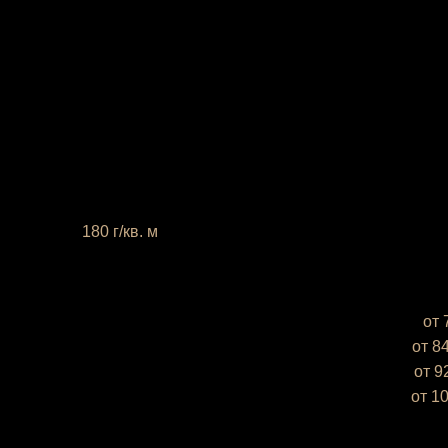
 плотность
180 г/кв. м
XS (38-40)
— объём груди —
от 
S (42-44)
— объём груди —
от 8
М (46-48)
— объём груди —
от 9
L (50-52)
— объём груди —
от 1
те это, пожалуйста, в комментарии к заказу