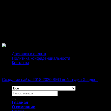
Чашки PUSH
есть, нет
UP
Форма низа
бразильяна, слипы, стринги
борцовка, глубокий вырез, лямки,
Форма верха
стандарт
Доставка и оплата
Политика конфиденциальности
Контакты
Создание сайта 2018-2020 SEO веб студия Хэндрег
Главная
О компании