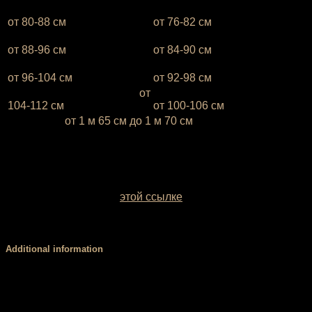
XS (38-40)
— объём бёдер
XS (38-40)
— объём груди —
от 80-88 см
от 76-82 см
S (42-44)
— объём бёдер
S (42-44)
— объём груди —
от 88-96 см
от 84-90 см
М (46-48)
— объём бёдер
М (46-48)
— объём груди —
от 96-104 см
от 92-98 см
L (50-52)
— объём бёдер
от
L (50-52)
— объём груди —
104-112 см
от 100-106 см
* Ростовка
от 1 м 65 см до 1 м 70 см
Если ваш рост ниже 1 м 65 см или выше 1 м 70 см,
напишите это, пожалуйста, в комментарии к заказу
У вас есть возможность выбрать цвет базовой ткани.
Образцы заводских однотонных межсезонных тканей
можно посмотреть по
этой ссылке
. Если вы сомневаетесь
с выбором цвета, обратитесь за консультацией к нашему
менеджеру.
Additional information
Размер
XS, S, М, L