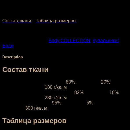
2,152.00
₽
–
2,472.00
₽
Состав ткани
Таблица размеров
SKU:
808
Categories:
Body COLLECTION
,
Купальники/
Боди
Description
Состав ткани
Ткань межсезонная:
состав
80%
полиэстер,
20%
эластан, плотность
180 г/кв. м
Ткань компрессионная:
состав
82%
полиэстер,
18%
эластан, плотность
280 г/кв. м
Ткань зимняя:
состав
95%
полиэфир,
5%
эластан,
плотность
300 г/кв. м
Таблица размеров