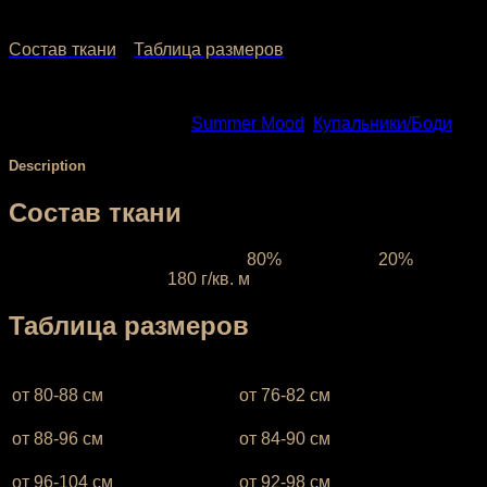
2,152.00
₽
–
2,472.00
₽
Состав ткани
Таблица размеров
SKU:
1205
Categories:
Summer Mood
,
Купальники/Боди
Description
Состав ткани
Ткань межсезонная:
состав
80%
полиэстер,
20%
эластан, плотность
180 г/кв. м
Таблица размеров
XS (38-40)
— объём бёдер
XS (38-40)
— объём груди —
от 80-88 см
от 76-82 см
S (42-44)
— объём бёдер
S (42-44)
— объём груди —
от 88-96 см
от 84-90 см
М (46-48)
— объём бёдер
М (46-48)
— объём груди —
от 96-104 см
от 92-98 см