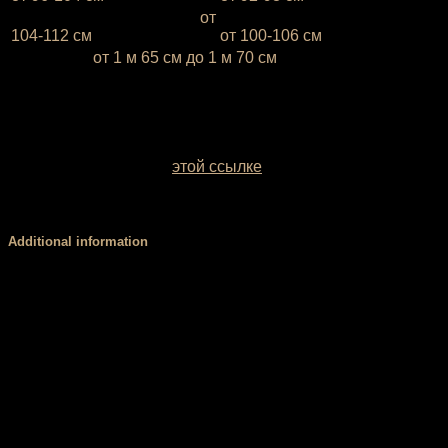
L (50-52)
— объём бёдер
от
L (50-52)
— объём груди —
104-112 см
от 100-106 см
* Ростовка
от 1 м 65 см до 1 м 70 см
Если ваш рост ниже 1 м 65 см или выше 1 м 70 см,
напишите это, пожалуйста, в комментарии к заказу
У вас есть возможность выбрать цвет базовой ткани.
Образцы заводских однотонных межсезонных тканей
можно посмотреть по
этой ссылке
. Если вы сомневаетесь
с выбором цвета, обратитесь за консультацией к нашему
менеджеру.
Additional information
Размер
XS, S, М, L
Чашки PUSH
есть, нет
UP
Форма низа
бразильяна, слипы, стринги