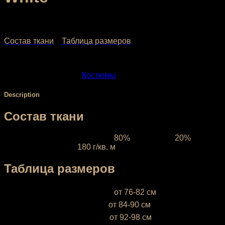
5,264.00
₽
–
5,504.00
₽
Состав ткани
Таблица размеров
SKU:
1702
Category:
Костюмы
Description
Состав ткани
Ткань межсезонная:
состав
80%
полиэстер,
20%
эластан, плотность
180 г/кв. м
Таблица размеров
XS (38-40)
— объём груди —
от 76-82 см
S (42-44)
— объём груди —
от 84-90 см
М (46-48)
— объём груди —
от 92-98 см