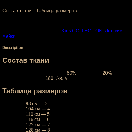
1,032.00
₽
–
1,192.00
₽
Состав ткани
Таблица размеров
SKU:
KD-013-2
Categories:
Kids COLLECTION
,
Детские
майки
Description
Состав ткани
Ткань межсезонная:
состав
80%
полиэстер,
20%
эластан, плотность
180 г/кв. м
Таблица размеров
26
— рост
98 см — 3
года
28
— рост
104 см — 4
года
28
— рост
110 см — 5
лет
30
— рост
116 см — 6
лет
30
— рост
122 см — 7
лет
32
— рост
128 см — 8
лет