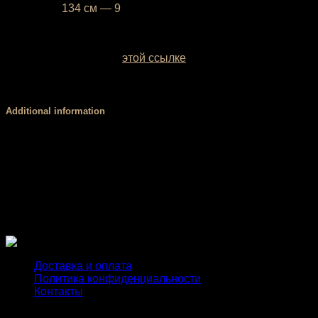
32
— рост
134 см — 9
лет
У вас есть возможность выбрать цвет базовой ткани.
Образцы заводских однотонных межсезонных тканей
можно посмотреть по
этой ссылке
. Если вы сомневаетесь
с выбором цвета, обратитесь за консультацией к нашему
менеджеру.
Additional information
Рост
98 см, 104 см, 116 см, 122 см, 128 см, 134
ребенка
см
Детская
Металлическая пленка, Полноцветная
майка
печать
Доставка и оплата
Политика конфиденциальности
Контакты