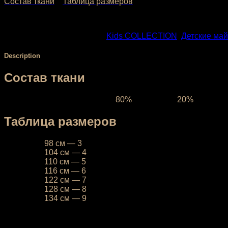
Состав ткани
Таблица размеров
SKU:
KD-010-2
Categories:
Kids COLLECTION
,
Детские май
Description
Состав ткани
Ткань межсезонная:
состав
80%
полиэстер,
20%
эластан,
Таблица размеров
26
— рост
98 см — 3
года
28
— рост
104 см — 4
года
28
— рост
110 см — 5
лет
30
— рост
116 см — 6
лет
30
— рост
122 см — 7
лет
32
— рост
128 см — 8
лет
32
— рост
134 см — 9
лет
У вас есть возможность выбрать цвет базовой ткани. Об
цвета, обратитесь за консультацией к нашему менеджеру.