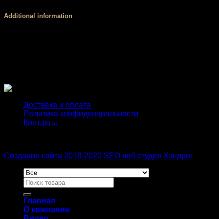
Additional information
Рост ребенка
98 см, 104 см, 116 см, 122 см, 128 см, 134 
Детская майка
Металлическая пленка, Полноцветная печ
Доставка и оплата
Политика конфиденциальности
Контакты
Создание сайта 2018-2020 SEO веб студия Хэндрег
Главная
О компании
Видео