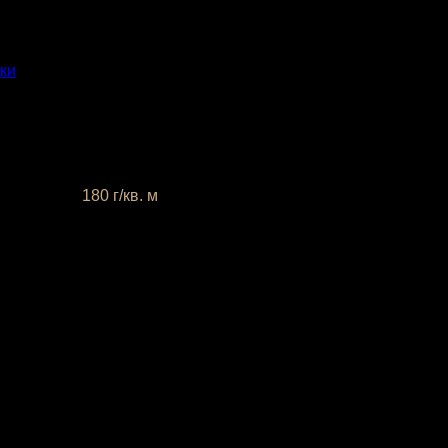
ки
 плотность
180 г/кв. м
разцы заводских однотонных межсезонных тканей можно пос