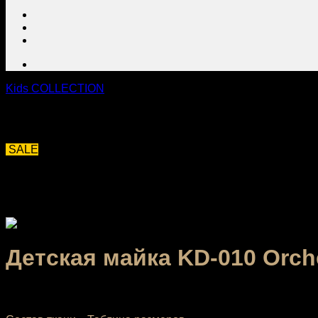
Kids COLLECTION
SALE
Детская майка KD-010 Orch
1,032.00
₽
–
1,192.00
₽